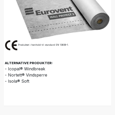
Produktet i henhold til standard EN 13859-1.
ALTERNATIVE PRODUKTER:
- Icopal® Windbreak
- Nortett® Vindsperre
- Isola® Soft