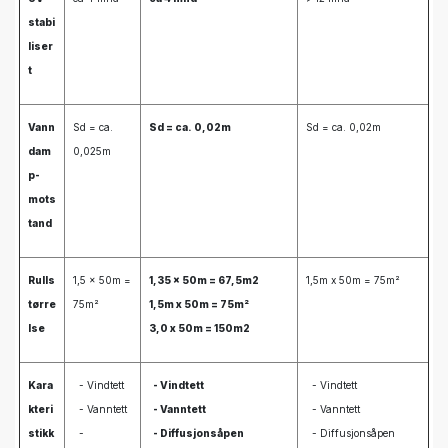
stabi
liser
t
Vann
Sd = ca.
Sd = ca. 0,02m
Sd = ca. 0,02m
dam
0,025m
p-
mots
tand
Rulls
1,5 x 50m =
1,35 x 50m = 67,5m2
1,5m x 50m = 75m²
tørre
75m²
1,5m x 50m = 75m²
lse
3,0 x 50m = 150m2
Kara
- Vindtett
- Vindtett
- Vindtett
kteri
- Vanntett
- Vanntett
- Vanntett
stikk
-
- Diffusjonsåpen
- Diffusjonsåpen