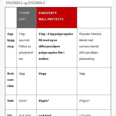
EN13859-1 og EN13859-2.
TYVEK®
EUROVENT®
EUROVENT®
SOFT
WALL PROTECT3
FASSADE
Opp
1 lag -
3 lag - 2 lag polypropylen
Polyester fiberduk
bygg
spunnet
filt med og en
dekket med
ning
filtduk av
diffusjonsåpen
vannavvisende
polyetylenfi
polypropylen film i
diffusjonsåpen
bre.
midten.
plastcoating.
Bruk
Vegg
Vegg
Vegg
som
råde
Vekt
60/m²
85g/m²
210g/m²
UV-
ca 4 mnd
ca 4 mnd
> 12 mnd