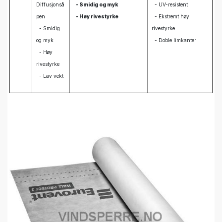
Diffusjonså
- Smidig og myk
- UV-resistent
pen
- Høy rivestyrke
- Ekstremt høy
- Smidig
rivestyrke
og myk
- Doble limkanter
- Høy
rivestyrke
- Lav vekt