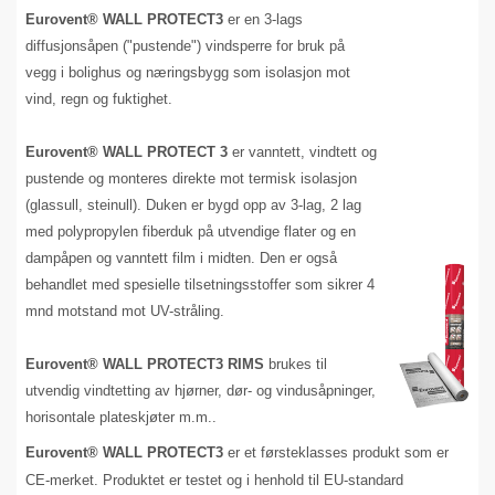
Eurovent® WALL PROTECT3
er en 3-lags
diffusjonsåpen ("pustende") vindsperre for bruk på
vegg i bolighus og næringsbygg som isolasjon mot
vind, regn og fuktighet.
Eurovent® WALL PROTECT 3
er vanntett, vindtett og
pustende og monteres direkte mot termisk isolasjon
(glassull, steinull). Duken er bygd opp av 3-lag, 2 lag
med polypropylen fiberduk på utvendige flater og en
dampåpen og vanntett film i midten. Den er også
behandlet med spesielle tilsetningsstoffer som sikrer 4
mnd motstand mot UV-stråling.
Eurovent® WALL PROTECT3
RIMS
brukes til
utvendig vindtetting av hjørner, dør- og vindusåpninger,
horisontale plateskjøter m.m..
Eurovent® WALL PROTECT3
er et førsteklasses produkt som er
CE-merket. Produktet er testet og i henhold til EU-standard