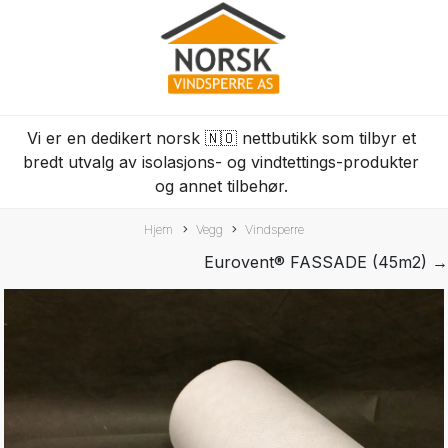
Vi er en dedikert norsk 🇳🇴 nettbutikk som tilbyr et
bredt utvalg av isolasjons- og vindtettings-produkter
og annet tilbehør.
Hjem
Vegg
Vindsperre
Eurovent® FASSADE (45m2) →