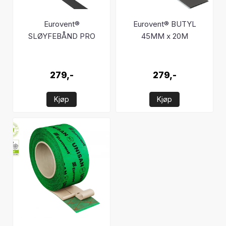
Eurovent®
Eurovent® BUTYL
SLØYFEBÅND PRO
45MM x 20M
279,-
279,-
Kjøp
Kjøp