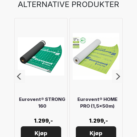
ALTERNATIVE PRODUKTER
OME
Eurovent® STRONG
Eurovent® HOME
E
m)
160
PRO (1,5x50m)
PR
1.299,-
1.299,-
Kjøp
Kjøp