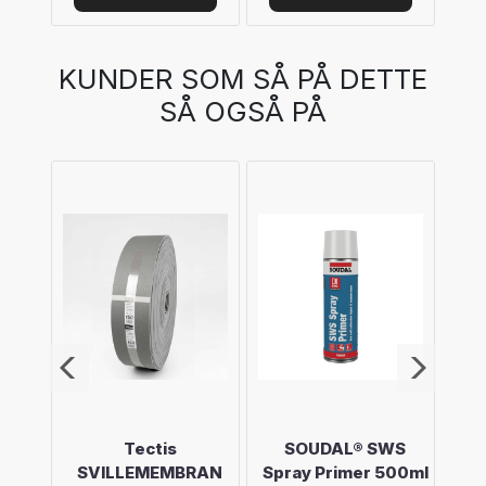
KUNDER SOM SÅ PÅ DETTE
SÅ OGSÅ PÅ
ISAN
Tectis
SOUDAL® SWS
Eu
m
SVILLEMEMBRAN
Spray Primer 500ml