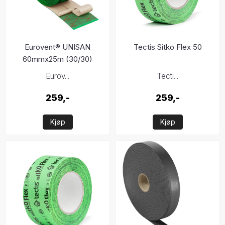
Eurovent® UNISAN
Tectis Sitko Flex 50
60mmx25m (30/30)
Eurov...
Tecti...
259,-
259,-
Kjøp
Kjøp