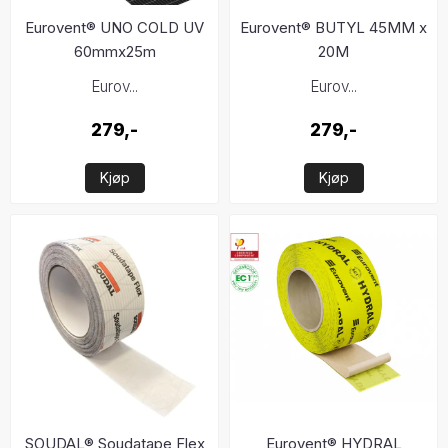
Eurovent® UNO COLD UV
Eurovent® BUTYL 45MM x
60mmx25m
20M
Eurov...
Eurov...
279,-
279,-
Kjøp
Kjøp
SOUDAL® Soudatape Flex
Eurovent® HYDRAL