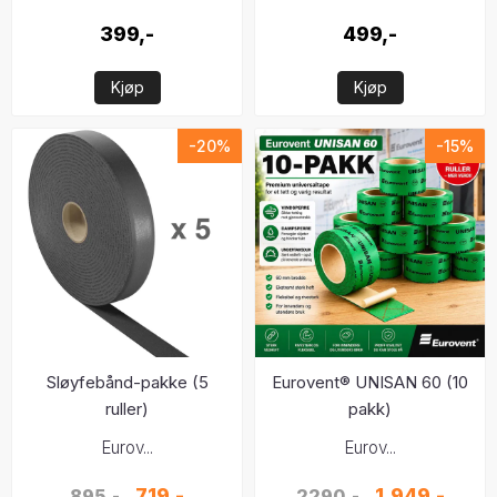
399,-
499,-
Kjøp
Kjøp
-20%
-15%
Sløyfebånd-pakke (5
Eurovent® UNISAN 60 (10
ruller)
pakk)
Eurov...
Eurov...
719,-
1.949,-
895,-
2290,-