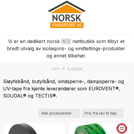
Vi er en dedikert norsk 🇳🇴 nettbutikk som tilbyr et
bredt utvalg av isolasjons- og vindtettings-produkter
og annet tilbehør.
Hjem
Byggtape
Sløyfebånd, butylbånd, vindsperre-, dampsperre- og
UV-tape fra kjente leverandører som EUROVENT®,
SOUDAL® og TECTIS®.