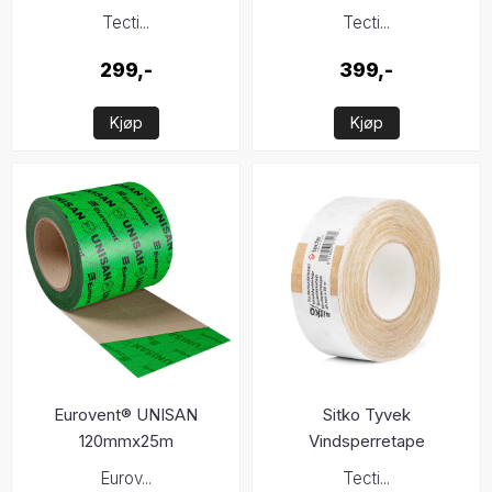
Tecti...
Tecti...
299,-
399,-
Kjøp
Kjøp
Eurovent® UNISAN
Sitko Tyvek
120mmx25m
Vindsperretape
60mmx50m
Eurov...
Tecti...