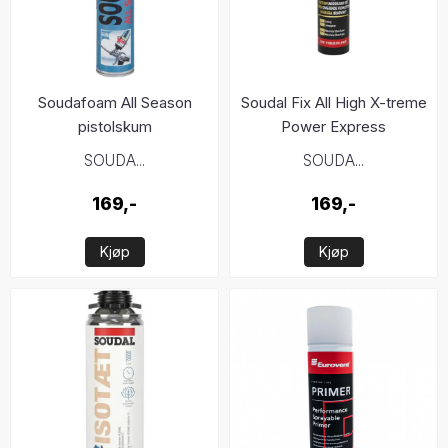
Soudafoam All Season
Soudal Fix All High X-treme
pistolskum
Power Express
SOUDA...
SOUDA...
169,-
169,-
Kjøp
Kjøp