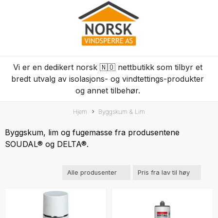
Vi er en dedikert norsk 🇳🇴 nettbutikk som tilbyr et
bredt utvalg av isolasjons- og vindtettings-produkter
og annet tilbehør.
Hjem
Byggskum & Lim
Byggskum, lim og fugemasse fra produsentene
SOUDAL® og DELTA®.