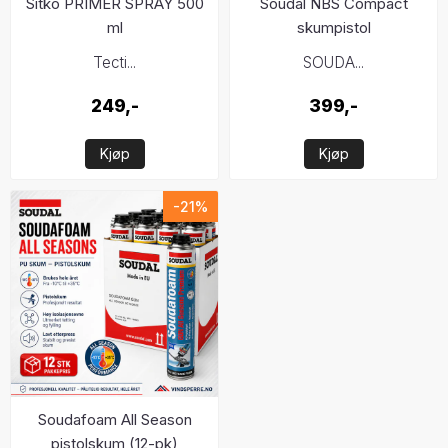
Sitko PRIMER SPRAY 500
Soudal NBS Compact
ml
skumpistol
Tecti...
SOUDA...
249,-
399,-
Kjøp
Kjøp
-21%
Soudafoam All Season
pistolskum (12-pk)