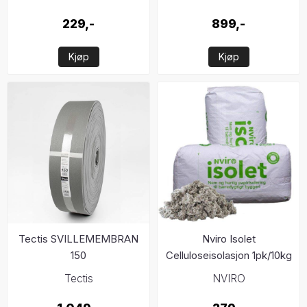
229,-
899,-
Kjøp
Kjøp
Tectis SVILLEMEMBRAN
Nviro Isolet
150
Celluloseisolasjon 1pk/10kg
Tectis
NVIRO