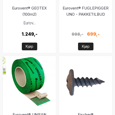
Eurovent® GEOTEX
Eurovent® FUGLEPIGGER
(100m2)
UNO - PAKKETILBUD
Eurov...
1.249,-
699,-
998,-
Kjøp
Kjøp
Eurovent® UNISAN
Fischer®