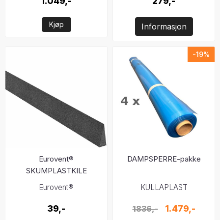
1.049,-
279,-
Kjøp
Informasjon
-19%
Eurovent®
DAMPSPERRE-pakke
SKUMPLASTKILE
Eurovent®
KULLAPLAST
39,-
1.479,-
1836,-