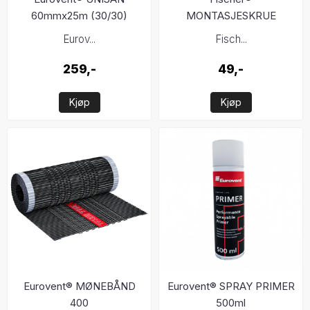
60mmx25m (30/30)
MONTASJESKRUE
4,2X13mm
Eurov...
Fisch...
259,-
49,-
Kjøp
Kjøp
Eurovent® MØNEBÅND
Eurovent® SPRAY PRIMER
400
500ml