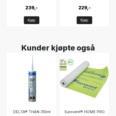
239,-
229,-
Kjøp
Kjøp
Kunder kjøpte også
DELTA® THAN 310ml
Eurovent® HOME PRO