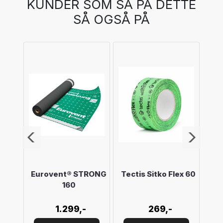
KUNDER SOM SÅ PÅ DETTE
SÅ OGSÅ PÅ
Eurovent® STRONG
Tectis Sitko Flex 60
D
160
1.299,-
269,-