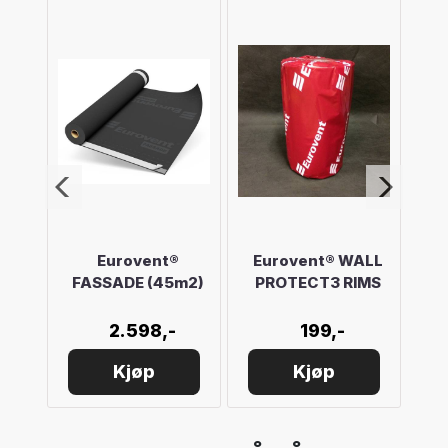
OME
Eurovent®
Eurovent® WALL
Eu
m)
FASSADE (45m2)
PROTECT3 RIMS
2.598,-
199,-
Kjøp
Kjøp