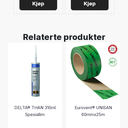
Kjøp
Kjøp
Relaterte produkter
DELTA® THAN 310ml
Eurovent® UNISAN
Spesiallim
60mmx25m