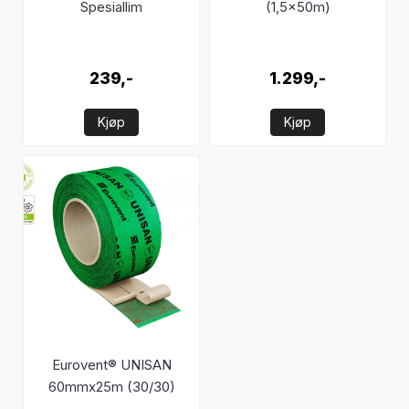
Spesiallim
(1,5x50m)
239,-
1.299,-
Kjøp
Kjøp
Eurovent® UNISAN
60mmx25m (30/30)