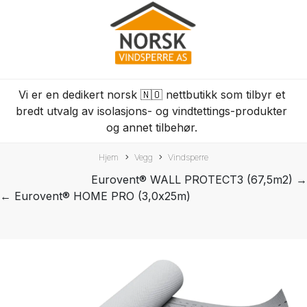
Vi er en dedikert norsk 🇳🇴 nettbutikk som tilbyr et
bredt utvalg av isolasjons- og vindtettings-produkter
og annet tilbehør.
Hjem
Vegg
Vindsperre
Eurovent® WALL PROTECT3 (67,5m2) →
← Eurovent® HOME PRO (3,0x25m)