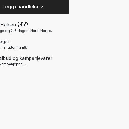
Legg i handlekurv
i Halden. 🇳🇴
rge og 2-6 dager i Nord-Norge.
ager.
 minutter fra E6.
ilbud og kampanjevarer
l kampanjepris →