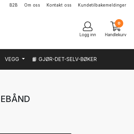
B2B
Om oss
Kontakt oss
Kundetilbakemeldinger
0
Logg inn
Handlekurv
VEGG
📙 GJØR-DET-SELV-BØKER
SEBÅND