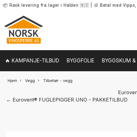
📦 Rask levering fra lager i Halden 🇳🇴
|
🛒 Betal med Vipps,
betalingskort.
🔥 KAMPANJE-TILBUD
BYGGFOLIE
BYGGSKUM & 
Hjem
Vegg
Tilbehør - vegg
Eurove
← Eurovent® FUGLEPIGGER UNO - PAKKETILBUD