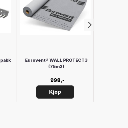
-pakk
Eurovent® WALL PROTECT3
Eurovent
(75m2)
998,-
Kjøp