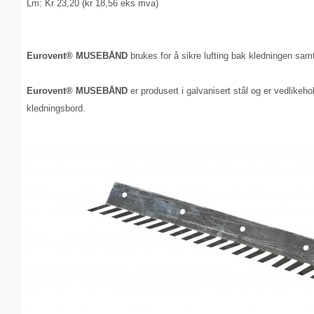
Lm: Kr 23,20 (kr 18,56 eks mva)
Eurovent® MUSEBÅND
brukes for å sikre lufting bak kledningen sa
Eurovent® MUSEBÅND
er produsert i galvanisert stål og er
vedlikeho
kledningsbord.