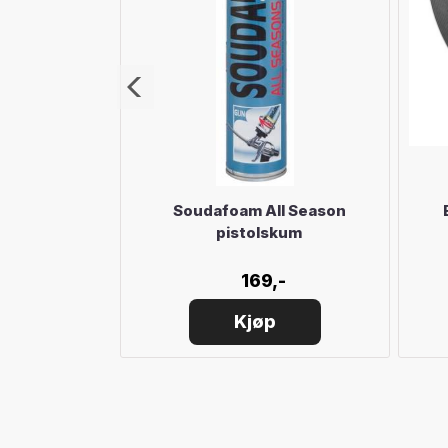
TEX (75m2)
Soudafoam All Season
pistolskum
39,-
169,-
Kjøp