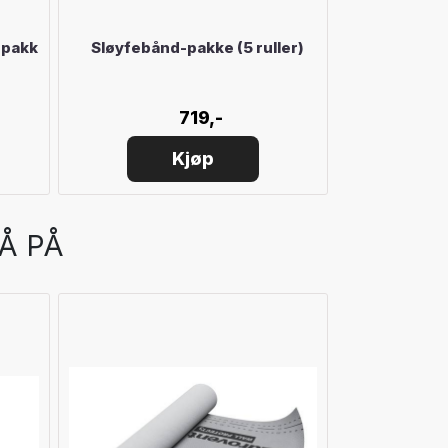
-pakk
Sløyfebånd-pakke (5 ruller)
Tectis SV
719,-
Kjøp
Å PÅ