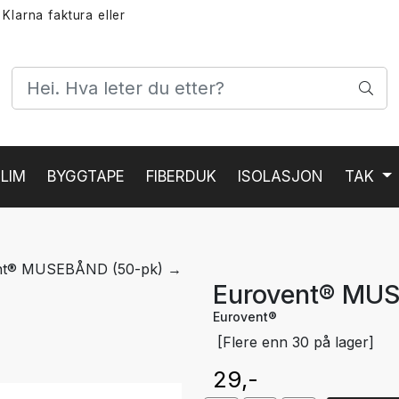
 Klarna faktura eller
LIM
BYGGTAPE
FIBERDUK
ISOLASJON
TAK
nt® MUSEBÅND (50-pk) →
Eurovent® MU
Eurovent®
[Flere enn 30 på lager]
29,-