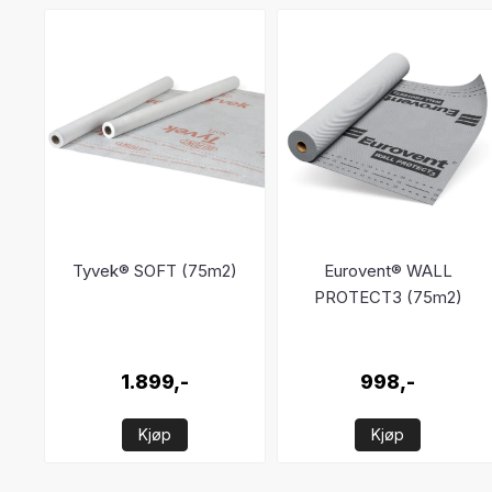
Tyvek® SOFT (75m2)
Eurovent® WALL
PROTECT3 (75m2)
1.899,-
998,-
Kjøp
Kjøp